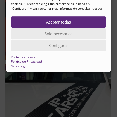
cookies. Si prefieres elegir tus preferencias, pincha en
"Configurar" y para obtener más información consulta nuestra
Aceptar todas
Solo necesarias
Configurar
Política de cookies
Política de Privacidad
Aviso Legal