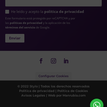
He leído y acepto la
política de privacidad
Este formulario está protegido por reCAPTCHA y por
las
políticas de privacidad
y la aplicación de los
términos del servicio
de Google.
This
Enviar
field
should
be
left
blank
Configurar Cookies
© 2022 Stylo | Todos los derechos reservados
Política de privacidad
|
Política de Cookies
Avisos Legales
| Web por
Manrubia.com