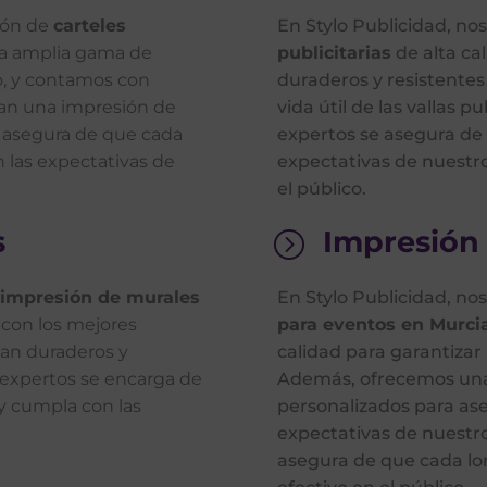
sión de
carteles
En Stylo Publicidad, n
na amplia gama de
publicitarias
de alta ca
lo, y contamos con
duraderos y resistentes
zan una impresión de
vida útil de las vallas 
e asegura de que cada
expertos se asegura de 
n las expectativas de
expectativas de nuestro
el público.
s
Impresión 
=
impresión de murales
En Stylo Publicidad, no
 con los mejores
para eventos en Murci
ean duraderos y
calidad para garantizar 
 expertos se encarga de
Además, ofrecemos una
y cumpla con las
personalizados para as
expectativas de nuestro
asegura de que cada lo