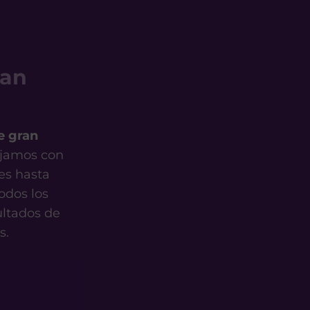
ran
e gran
ajamos con
es hasta
todos los
ultados de
s.