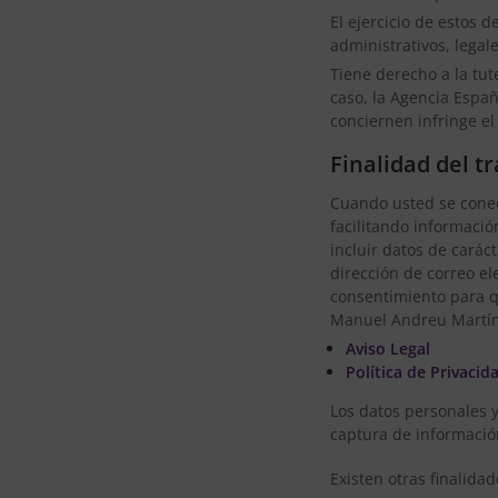
El ejercicio de estos 
administrativos, legal
Tiene derecho a la tut
caso, la Agencia Españ
conciernen infringe e
Finalidad del t
Cuando usted se conect
facilitando informació
incluir datos de carác
dirección de correo el
consentimiento para q
Manuel Andreu Martíne
Aviso Legal
Política de Privacid
Los datos personales y
captura de informació
Existen otras finalidad