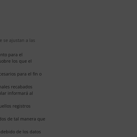
e se ajustan a las
ento para el
sobre los que el
esarios para el fin o
onales recabados
ular informará al
uellos registros
ados de tal manera que
ndebido de los datos