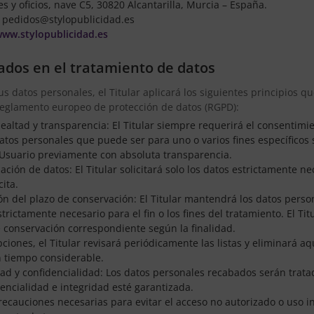
s y oficios, nave C5, 30820 Alcantarilla, Murcia – España.
pedidos@stylopublicidad.es
www.stylopublicidad.es
cados en el tratamiento de datos
s datos personales, el Titular aplicará los siguientes principios qu
reglamento europeo de protección de datos (RGPD):
, lealtad y transparencia: El Titular siempre requerirá el consentimi
atos personales que puede ser para uno o varios fines específicos 
l Usuario previamente con absoluta transparencia.
ción de datos: El Titular solicitará solo los datos estrictamente nec
cita.
ión del plazo de conservación: El Titular mantendrá los datos pers
trictamente necesario para el fin o los fines del tratamiento. El Tit
e conservación correspondiente según la finalidad.
ciones, el Titular revisará periódicamente las listas y eliminará aq
n tiempo considerable.
idad y confidencialidad: Los datos personales recabados serán trat
encialidad e integridad esté garantizada.
precauciones necesarias para evitar el acceso no autorizado o uso i