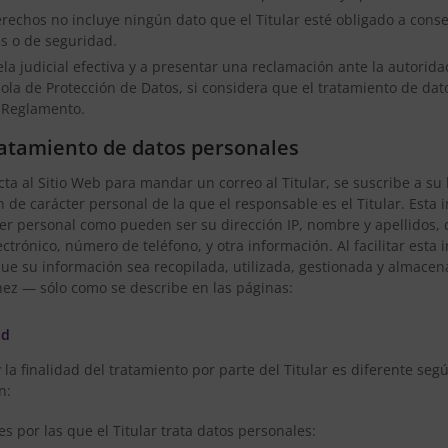
derechos no incluye ningún dato que el Titular esté obligado a conse
es o de seguridad.
ela judicial efectiva y a presentar una reclamación ante la autorida
ola de Protección de Datos, si considera que el tratamiento de dat
l Reglamento.
ratamiento de datos personales
a al Sitio Web para mandar un correo al Titular, se suscribe a su 
n de carácter personal de la que el responsable es el Titular. Esta
ter personal como pueden ser su dirección IP, nombre y apellidos, d
ectrónico, número de teléfono, y otra información. Al facilitar esta
ue su información sea recopilada, utilizada, gestionada y almace
z — sólo como se describe en las páginas:
ad
 la finalidad del tratamiento por parte del Titular es diferente seg
n:
es por las que el Titular trata datos personales: