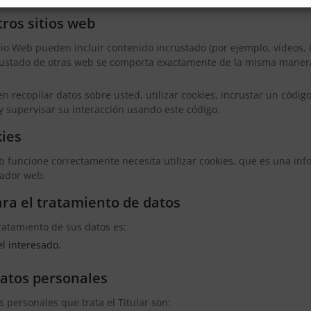
ros sitios web
tio Web pueden incluir contenido incrustado (por ejemplo, vídeos, 
ncrustado de otras web se comporta exactamente de la misma maner
n recopilar datos sobre usted, utilizar cookies, incrustar un códi
 y supervisar su interacción usando este código.
kies
b funcione correctamente necesita utilizar cookies, que es una in
ador web.
ra el tratamiento de datos
tratamiento de sus datos es:
l interesado.
datos personales
s personales que trata el Titular son: