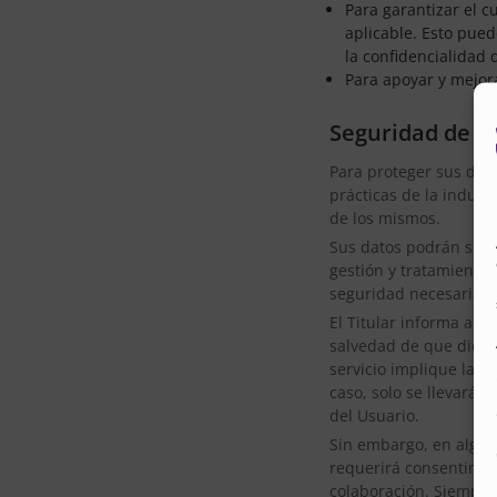
Para garantizar el c
aplicable. Esto pued
la confidencialidad 
Para apoyar y mejora
Seguridad de lo
Para proteger sus dato
prácticas de la indust
de los mismos.
Sus datos podrán ser i
gestión y tratamiento.
seguridad necesarias y
El Titular informa al 
salvedad de que dicha
servicio implique la n
caso, solo se llevará 
del Usuario.
Sin embargo, en alguno
requerirá consentimien
colaboración. Siempre 