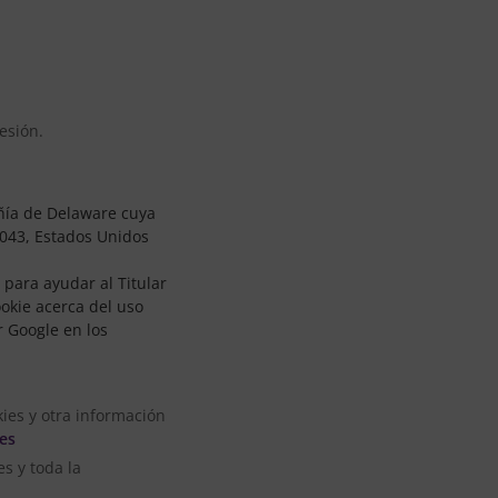
esión.
añía de Delaware cuya
4043, Estados Unidos
 para ayudar al Titular
ookie acerca del uso
r Google en los
ies y otra información
=es
s y toda la