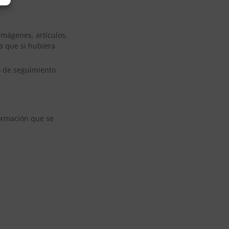
imágenes, artículos,
a que si hubiera
go de seguimiento
formación que se