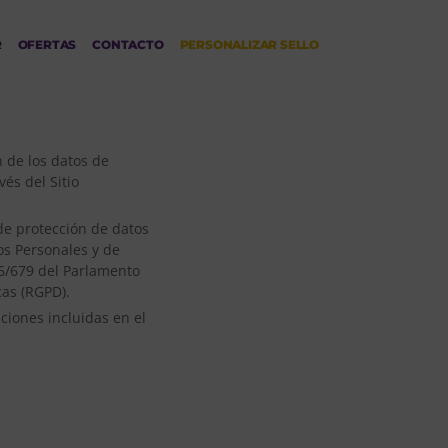
R
OFERTAS
CONTACTO
PERSONALIZAR SELLO
n de los datos de
és del Sitio
 de protección de datos
os Personales y de
6/679 del Parlamento
cas (RGPD).
iciones incluidas en el