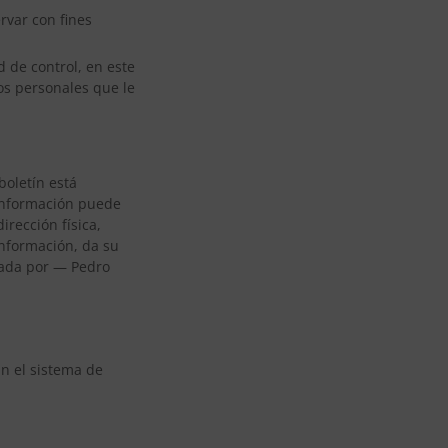
rvar con fines
d de control, en este
os personales que le
boletín está
 información puede
irección física,
 información, da su
nada por — Pedro
ún el sistema de