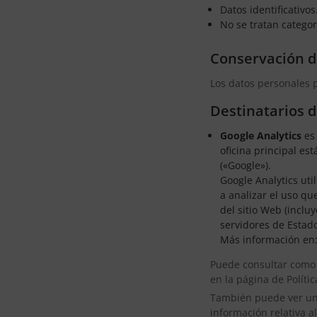
Datos identificativos
No se tratan catego
Conservación d
Los datos personales p
Destinatarios 
Google Analytics
es
oficina principal es
(«Google»).
Google Analytics uti
a analizar el uso qu
del sitio Web (inclu
servidores de Estad
Más información en
Puede consultar como G
en la página de Políti
También puede ver una 
información relativa a