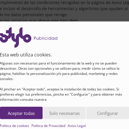
umplimiento de las condiciones recogidas en la página de Aviso Lega
e incluir el desarrollo de herramientas y algoritmos que ayuden al
de los datos personales que recoge.
r los servicios que ofrece este Sitio Web.
s datos personales
s personales, el Titular toma todas las precauciones razonables y 
ria para evitar su pérdida, mal uso, acceso indebido, divulgación, a
Esta web utiliza cookies.
Algunas son necesarias para el funcionamiento de la web y no se pueden
ncorporados a un fichero de lista de correo, del cual el Titular es
desactivar. Otras son opcionales y se utilizan para; medir cómo se utiliza la
 La seguridad de sus datos está garantizada, ya que el Titular tom
página, habilitar la personalización y/o para publicidad, marketing y redes
 le garantiza que los datos personales sólo se usarán para las fin
sociales.
Usuario de que sus datos personales no serán cedidos a terceras or
Al pinchar en "Aceptar todo", aceptas la instalación de todas las cookies. Si
 cesión de datos esté amparada en una obligación legal o cuando 
prefieres elegir tus preferencias, pincha en "Configurar" y para obtener más
ecesidad de una relación contractual con un encargado de tratamie
información consulta nuestra
a cabo la cesión de datos al tercero cuando el Titular disponga del
Aceptar todas
Solo necesarias
Configurar
s casos se pueden realizar colaboraciones con otros profesionales
to al Usuario informando sobre la identidad del colaborador y la f
Política de cookies
Política de Privacidad
Aviso Legal
se realizará con los más estrictos estándares de seguridad.