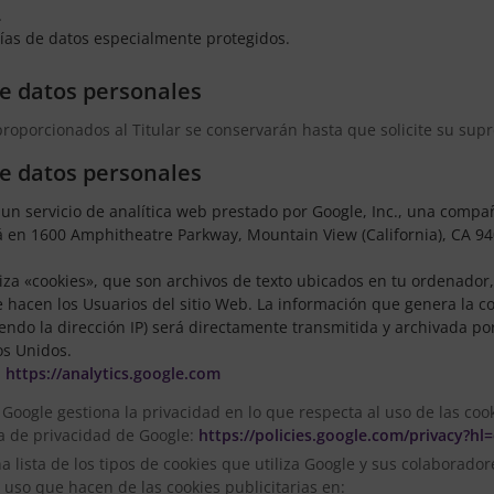
.
rías de datos especialmente protegidos.
e datos personales
roporcionados al Titular se conservarán hasta que solicite su supr
de datos personales
 un servicio de analítica web prestado por Google, Inc., una comp
tá en 1600 Amphitheatre Parkway, Mountain View (California), CA 9
liza «cookies», que son archivos de texto ubicados en tu ordenador,
e hacen los Usuarios del sitio Web. La información que genera la c
yendo la dirección IP) será directamente transmitida y archivada po
os Unidos.
:
https://analytics.google.com
oogle gestiona la privacidad en lo que respecta al uso de las cook
ca de privacidad de Google:
https://policies.google.com/privacy?hl
lista de los tipos de cookies que utiliza Google y sus colaboradore
l uso que hacen de las cookies publicitarias en: