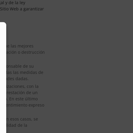
l y de la ley
 Sitio Web a garantizar
sigue las mejores
lteración o destrucción
 responsable de su
a todas las medidas de
alidades dadas.
ganizaciones, con la
la prestación de un
nto. En este último
 consentimiento expreso
, en esos casos, se
inalidad de la